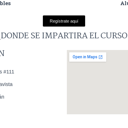
bles
Al
Regístrate aquí
¿DONDE SE IMPARTIRA EL CURSO
N
as #111
avista
án